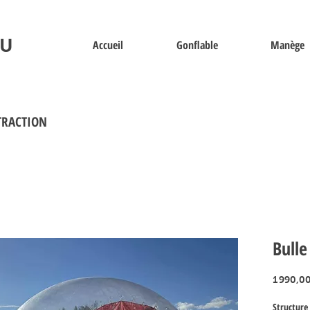
U
Accueil
Gonflable
Manège
TRACTION
Bulle
1 990,0
Structure