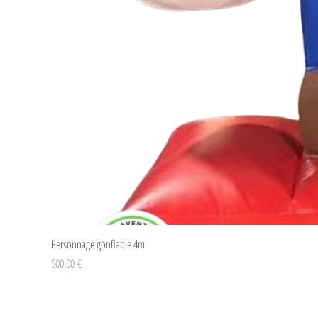
Personnage gonflable 4m
Prix
500,00 €