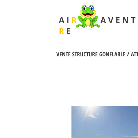
A I
R
A V E N T 
R
E
VENTE STRUCTURE GONFLABLE / AT