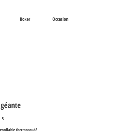
Boxer
Occasion
 géante
Prix
0 €
 gonflable thermosoudé