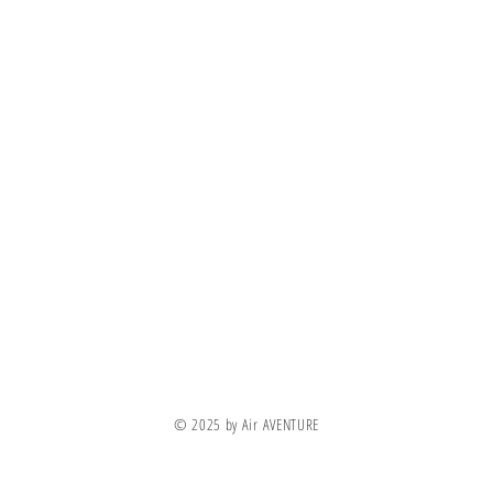
Information
Visit
Shop
FAQ
About
Shipping & Returns
© 2025 by Air AVENTURE
Contact
Store Policy
Payment Methods