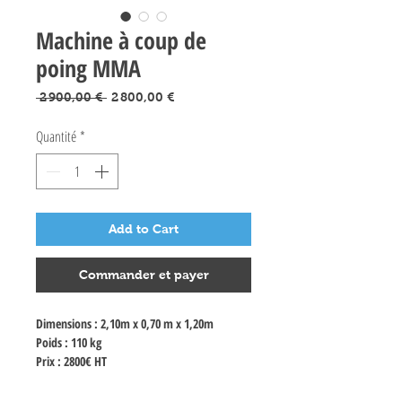
Machine à coup de
poing MMA
Prix
Prix
 2 900,00 € 
2 800,00 €
original
promotionnel
Quantité
*
Add to Cart
Commander et payer
Dimensions : 2,10m x 0,70 m x 1,20m
Poids : 110 kg
Prix : 2800€ HT
Couleur au choix