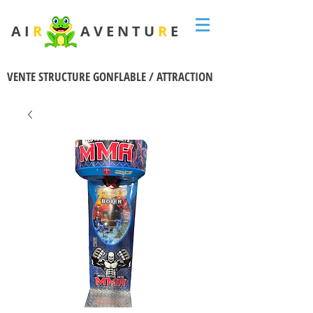
A I
R
A V E N T U
R
E
VENTE STRUCTURE GONFLABLE / ATTRACTION