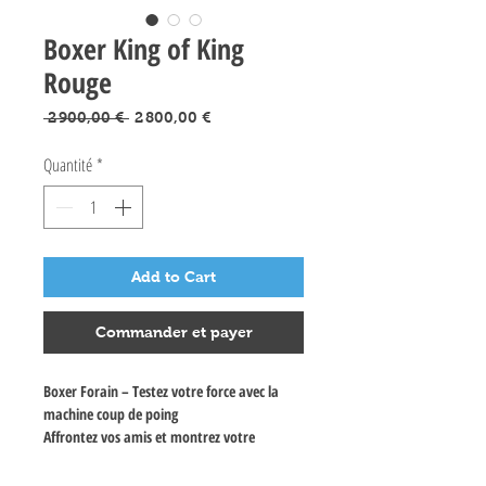
Boxer King of King
Rouge
Prix
Prix
 2 900,00 € 
2 800,00 €
original
promotionnel
Quantité
*
Add to Cart
Commander et payer
Boxer Forain – Testez votre force avec la
machine coup de poing
Affrontez vos amis et montrez votre
puissance avec le
Boxer Forain
, la machine
coup de poing incontournable des fêtes