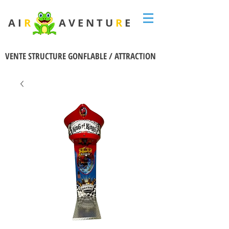
A I
R
A V E N T U
R
E
VENTE STRUCTURE GONFLABLE / ATTRACTION