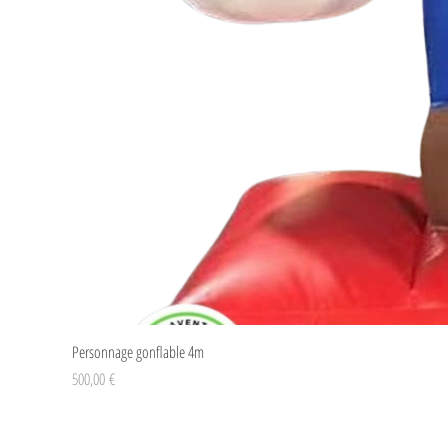
Personnage gonflable 4m
Prix
500,00 €