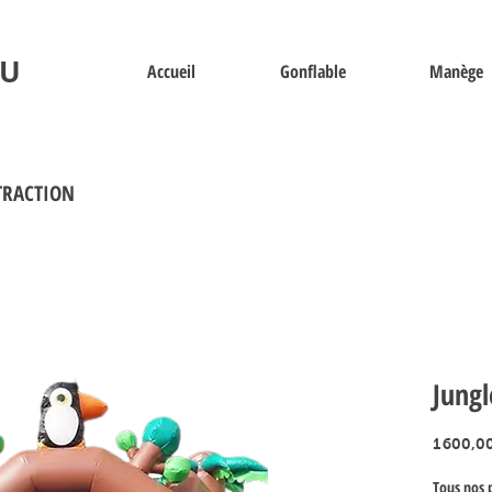
U
Accueil
Gonflable
Manège
TRACTION
Jungl
1 600,0
Tous nos p