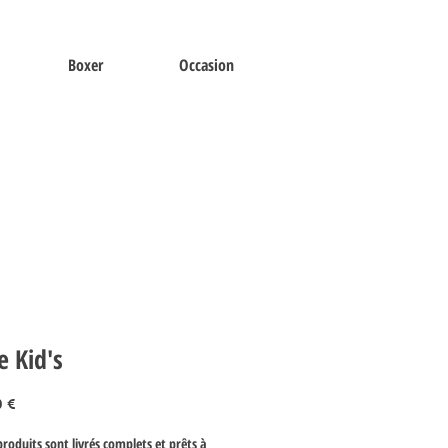
Boxer
Occasion
e Kid's
Prix
0 €
roduits sont livrés complets et prêts à