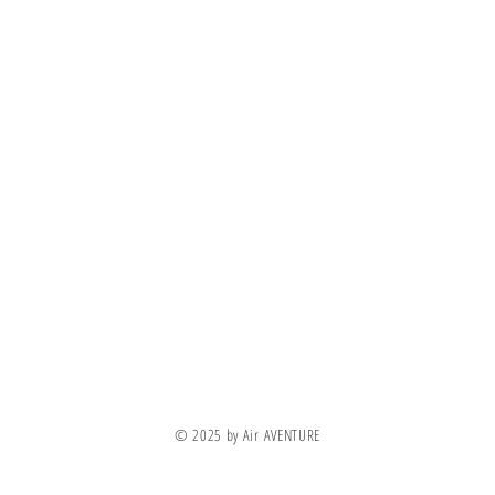
Information
Visit
Shop
FAQ
About
Shipping & Returns
© 2025 by Air AVENTURE
Contact
Store Policy
Payment Methods