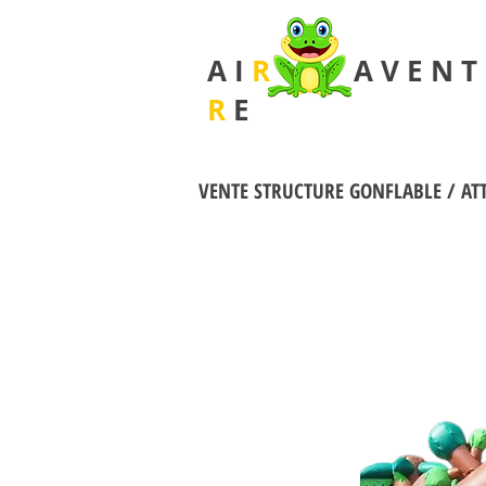
A I
R
A V E N T 
R
E
VENTE STRUCTURE GONFLABLE / AT