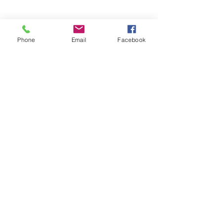
marques d’équipements pour une large
gamme d’utilisations.
France
07100 Annonay
Phone
Email
Facebook
07 60 90 03 01
Visit
Information
FAQ
Shop
Shipping & Returns
About
Store Policy
Contact
Payment Methods
Réseau sociaux
Facebook