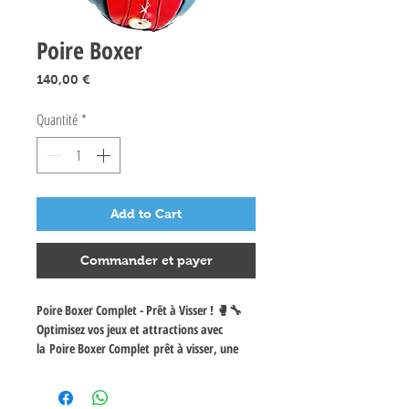
Poire Boxer
Prix
140,00 €
Quantité
*
Add to Cart
Commander et payer
Poire Boxer Complet - Prêt à Visser ! 🥊🔧
Optimisez vos jeux et attractions avec
la
Poire Boxer Complet
prêt à visser, une
solution idéale pour vos équipements de
boxe ! Cette poire de haute qualité est
compatible avec les