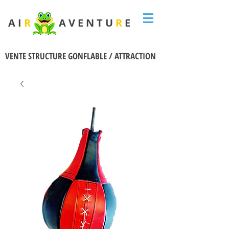
A I
R
A V E N T U
R
E
VENTE STRUCTURE GONFLABLE / ATTRACTION